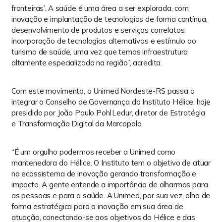
utilizadas somente para ajudar a tornar sua
fronteiras’. A saúde é uma área a ser explorada, com
visita em nosso site mais produtiva e
inovação e implantação de tecnologias de forma contínua,
agradável possível.
desenvolvimento de produtos e serviços correlatos,
incorporação de tecnologias alternativas e estímulo ao
A garantia da confidencialidade dos dados
turismo de saúde, uma vez que temos infraestrutura
pessoais dos visitantes de nosso site é
altamente especializada na região”, acredita.
importante para a HÉLICE.
Com este movimento, a Unimed Nordeste-RS passa a
A informação pessoal recolhida pode incluir
integrar o Conselho de Governança do Instituto Hélice, hoje
o seu nome, e-mail, número de telefone e/ou
telefone móvel, endereço, data de
presidido por João Paulo Pohl Ledur, diretor de Estratégia
nascimento e/ou outros dados que visem
e Transformação Digital da Marcopolo.
facilitar a comunicação e interatividade,
permitindo a realização dos serviços
“É um orgulho podermos receber a Unimed como
oferecidos pela empresa.
mantenedora do Hélice. O Instituto tem o objetivo de atuar
no ecossistema de inovação gerando transformação e
O uso do site da HÉLICE pressupõe a
impacto. A gente entende a importância de olharmos para
aceitação deste “Acordo de Privacidade”. A
as pessoas e para a saúde. A Unimed, por sua vez, olha de
equipe da HÉLICE reserva-se ao direito de
forma estratégica para a inovação em sua área de
alterar este acordo sem aviso prévio. Desse
atuação, conectando-se aos objetivos do Hélice e das
modo, sempre que atualizarmos nossa Política