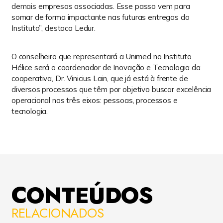
demais empresas associadas. Esse passo vem para
de Privacidade, lhe informaremos.
somar de forma impactante nas futuras entregas do
Instituto”, destaca Ledur.
Responsabilidades do controlador e
medidas de segurança
Todos os dados que você nos fornece são
O conselheiro que representará a Unimed no Instituto
tratados unicamente para atingir as
Hélice será o coordenador de Inovação e Tecnologia da
finalidades acima listadas. Estes dados são
cooperativa, Dr. Vinicius Lain, que já está à frente de
armazenados em servidores seguros nossos
diversos processos que têm por objetivo buscar excelência
ou de fornecedores contratados, acessados e
operacional nos três eixos: pessoas, processos e
utilizados de acordo com nossas políticas e
tecnologia.
padrões de segurança.
Tomamos medidas de boas práticas e
certificações existentes no mercado para
garantir que os dados que coletamos sejam
processados de acordo com segurança onde
quer que os dados estejam localizados.
CONTEÚDOS
O acesso ao seu perfil é de responsabilidade
RELACIONADOS
exclusivamente sua, por meio de uma senha