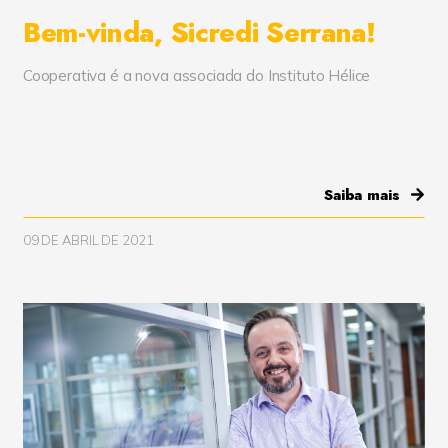
poderá afetar ou não permitir logins em
Bem-vinda, Sicredi Serrana!
programas, sites ou fóruns da nossa ou de
outras redes.
Cooperativa é a nova associada do Instituto Hélice
Saiba mais
09 DE ABRIL DE 2021