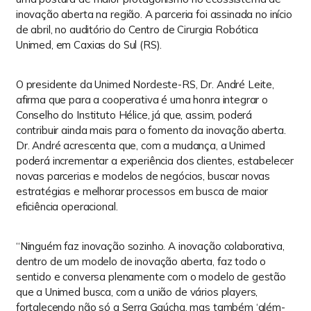
inovação aberta na região. A parceria foi assinada no início
de abril, no auditório do Centro de Cirurgia Robótica
Unimed, em Caxias do Sul (RS).
O presidente da Unimed Nordeste-RS, Dr. André Leite,
afirma que para a cooperativa é uma honra integrar o
Conselho do Instituto Hélice, já que, assim, poderá
contribuir ainda mais para o fomento da inovação aberta.
Dr. André acrescenta que, com a mudança, a Unimed
A HÉLICE declara manter sigilo e
poderá incrementar a experiência dos clientes, estabelecer
confidencialidade sobre os dados de seus
novas parcerias e modelos de negócios, buscar novas
clientes disponibilizados em seu website.
estratégias e melhorar processos em busca de maior
Também declara que os dados serão
eficiência operacional.
utilizados somente para as finalidades de
comunicação com seus clientes e HÉLICE.
Suas informações serão mantidas por tempo
“Ninguém faz inovação sozinho. A inovação colaborativa,
indeterminado, até que você solicite, através
dentro de um modelo de inovação aberta, faz todo o
das opções do site ou das comunicações, sua
sentido e conversa plenamente com o modelo de gestão
retirada. Assim sendo, todas as suas
que a Unimed busca, com a união de vários players,
informações pessoais recolhidas serão
fortalecendo não só a Serra Gaúcha, mas também ‘além-