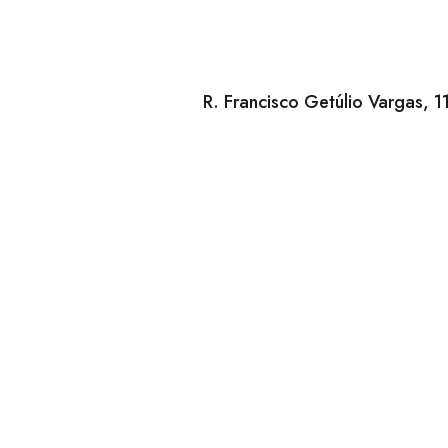
O uso do si
equipe da HÉ
Desse modo,
informaremo
R. Francisco Getúlio Vargas, 1
Responsabi
Todos os dad
finalidades 
nossos ou d
nossas polít
Tomamos med
garantir qu
segurança o
O acesso ao
uma senha (
partes de no
confidencia