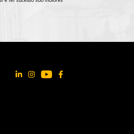
tivírus
forma como
so poderá
ou de outras