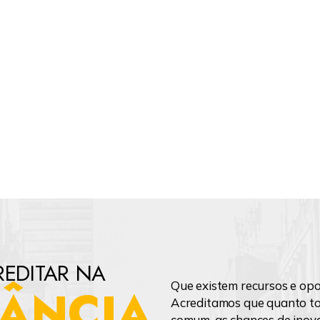
itaremos sua senha, e pedimos que você não a compartil
e confiabilidade dos dispositivos os quais você utiliza pa
ços, tais como computadores, celulares, tablets ou outros 
responsabilidade sua. Você deve por meios próprios busca
operacionais desses dispositivos contra qualquer ameaça 
 utilizamos informação contida nos anúncios. A informaçã
 inclui o seu endereço IP (Internet Protocol), o seu ISP (In
ider, como o Sapo, Clix, ou outro), o browser que utilizad
site (como o Internet Explorer, Firefox ou Google Chrom
a e que páginas você visitou dentro do nosso website.
 e Web Beacons
cookies para armazenar informação, como, por exemplo, 
EDITAR NA
 pessoais quando em visita ao nosso website. Isto poderá 
Que existem recursos e opo
ÂNCIA
-up ou uma ligação em vários serviços que providenciamo
Acreditamos que quanto t
logs. Você detém o poder de desligar os seus cookies nas
comum, as chances de inova