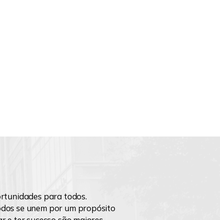
he com
ra acessar os
dispositivos,
r proteger
externa.
o contida
ternet
o ao visitar
e), o tempo
suas
incluir um
rtunidades para todos.
s, tais como
odos se unem por um propósito
 opções do
r e ter sucesso são maiores