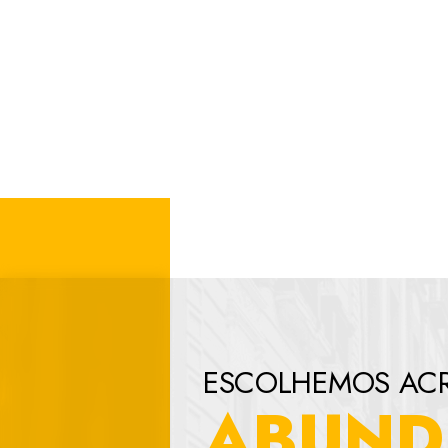
Nunca solic
ninguém.
A segurança 
nossos servi
é de total 
os sistemas 
Os anúncios
Coletamos e
nos anúncios
Service Prov
o nosso web
da sua visit
Os Cookies
Utilizamos 
ESCOLHEMOS ACR
preferências
ABUND
simples pop
fóruns ou b