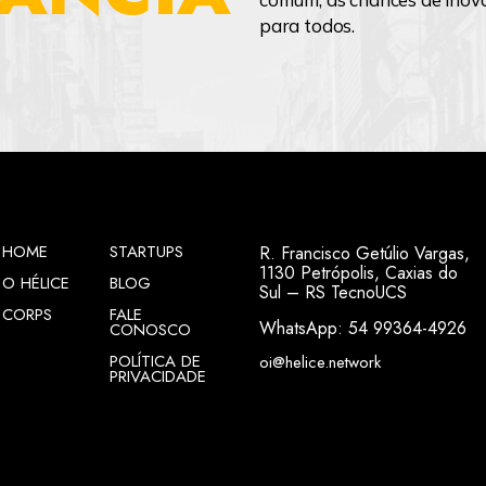
 ou efetuando alterações nas ferramentas de programas an
on Internet Security. No entanto, isso poderá alterar a 
para todos.
ge com o nosso website, ou até mesmo outros websites. Is
o permitir logins em programas, sites ou fóruns da nossa 
HOME
STARTUPS
R. Francisco Getúlio Vargas,
1130 Petrópolis, Caxias do
O HÉLICE
BLOG
Sul – RS TecnoUCS
CORPS
FALE
WhatsApp: 54 99364-4926
CONOSCO
POLÍTICA DE
oi@helice.network
PRIVACIDADE