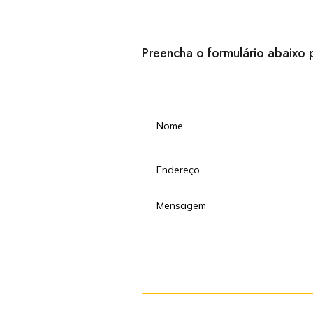
Preencha o formulário abaixo 
A HÉLICE de
clientes di
utilizados s
HÉLICE. Sua
solicite, at
sendo, todas
para ajudar 
A garantia d
importante 
A informaçã
telefone e/
que visem fa
serviços of