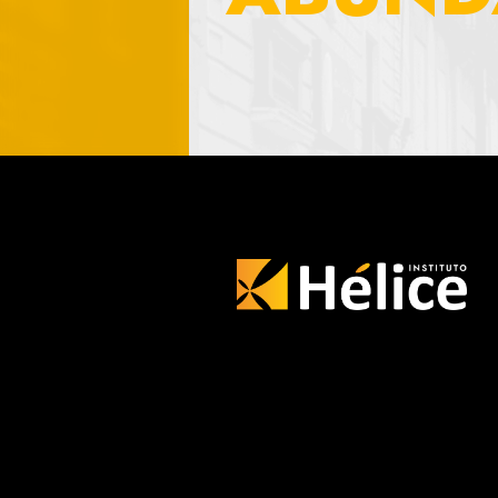
seu browser
como o Nort
você intera
afetar ou nã
redes.