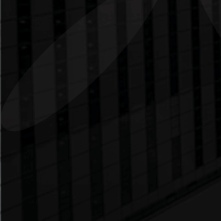
blogs. Você detém o poder de desligar os
seus cookies nas opções do seu browser ou
efetuando alterações nas ferramentas de
programas antivírus como o Norton Internet
Security. No entanto, isso poderá alterar a
forma como você interage com o nosso
website, ou até mesmo outros websites. Isso
poderá afetar ou não permitir logins em
programas, sites ou fóruns da nossa ou de
outras redes.