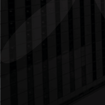
comunicação com seus clientes e HÉLICE.
Suas informações serão mantidas por tempo
indeterminado, até que você solicite, através
das opções do site ou das comunicações, sua
retirada. Assim sendo, todas as suas
informações pessoais recolhidas serão
utilizadas somente para ajudar a tornar sua
visita em nosso site mais produtiva e
agradável possível.
A garantia da confidencialidade dos dados
pessoais dos visitantes de nosso site é
importante para a HÉLICE.
A informação pessoal recolhida pode incluir
o seu nome, e-mail, número de telefone e/ou
telefone móvel, endereço, data de
nascimento e/ou outros dados que visem
facilitar a comunicação e interatividade,
permitindo a realização dos serviços
oferecidos pela empresa.