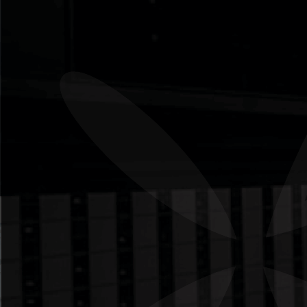
operacionais desses dispositivos contra
qualquer ameaça externa.
Os anúncios
Coletamos e utilizamos informação contida
nos anúncios. A informação contida nos
anúncios inclui o seu endereço IP (Internet
Protocol), o seu ISP (Internet Service
Provider, como o Sapo, Clix, ou outro), o
browser que utilizado ao visitar o nosso
website (como o Internet Explorer, Firefox ou
Google Chrome), o tempo da sua visita e que
páginas você visitou dentro do nosso website.
Os Cookies e Web Beacons
Utilizamos cookies para armazenar
informação, como, por exemplo, suas
preferências pessoais quando em visita ao
nosso website. Isto poderá incluir um simples
pop-up ou uma ligação em vários serviços
que providenciamos, tais como fóruns ou